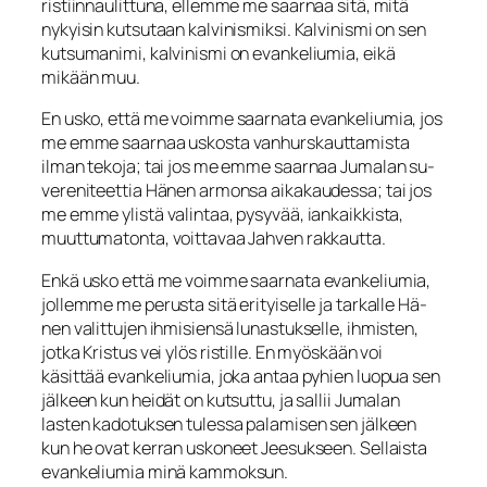
ristiinnaulittuna, ellemme me saarnaa sitä, mitä
nykyisin kutsutaan kalvinismiksi. Kalvinismi on sen
kutsumanimi, kalvinismi on evankeliumia, eikä
mikään muu.
En usko, että me voimme saarnata evankeliumia, jos
me emme saar­naa uskosta vanhurskauttamista
ilman tekoja; tai jos me emme saarnaa Jumalan su­
vereniteettia Hänen armonsa aikakaudessa; tai jos
me emme ylistä valintaa, pysy­vää, iankaikkista,
muuttumatonta, voittavaa Jahven rakkautta.
Enkä usko että me voimme saarnata evankeliumia,
jollemme me perusta sitä erityiselle ja tarkalle Hä­
nen valittujen ihmisiensä lunastukselle, ihmisten,
jotka Kristus vei ylös ristille. En myöskään voi
käsittää evankeliumia, joka antaa pyhien luopua sen
jälkeen kun hei­dät on kutsuttu, ja sallii Jumalan
lasten kadotuksen tulessa palamisen sen jälkeen
kun he ovat kerran uskoneet Jeesukseen. Sellaista
evankeliumia minä kammoksun.