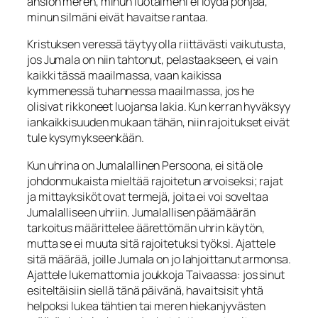
ansion meren, minun luotaimeni ei löydä pohjaa,
minun silmäni eivät havaitse rantaa.
Kristuksen veressä täytyy olla riittävästi vaikutusta,
jos Jumala on niin tahtonut, pelastaakseen, ei vain
kaikki tässä maailmassa, vaan kaikissa
kymmenessä tuhannessa maailmassa, jos he
olisivat rik­koneet luojansa lakia. Kun kerran hyväksyy
iankaikkisuuden mukaan tähän, niin ra­joitukset eivät
tule kysymykseenkään.
Kun uhrina on Jumalallinen Persoona, ei sitä ole
johdonmukaista mieltää rajoitetun arvoiseksi; rajat
ja mittayksiköt ovat termejä, joita ei voi soveltaa
Jumalalliseen uhriin. Jumalallisen päämäärän
tarkoitus määrit­telee äärettömän uhrin
käytön
,
mutta se ei muuta sitä rajoitetuksi työksi. Ajattele
sitä määrää, joille Jumala on jo lahjoittanut armonsa.
Ajattele lukemattomia joukko­ja Taivaassa: jos sinut
esiteltäisiin siellä tänä päivänä, havaitsisit yhtä
helpoksi lu­kea tähtien tai meren hiekanjyvästen