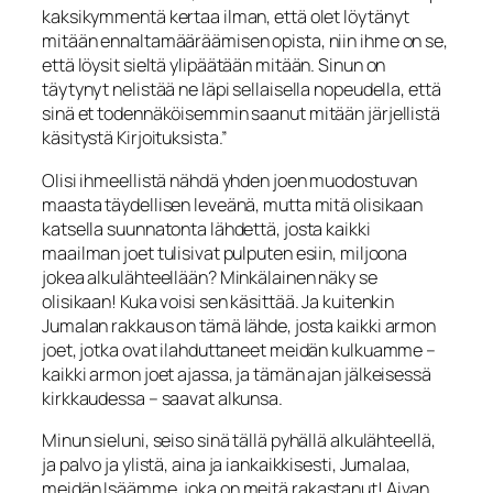
kaksikymmentä kertaa il­man, että olet löytänyt
mitään ennaltamääräämisen opista, niin ihme on se,
että löy­sit sieltä ylipäätään mitään. Sinun on
täytynyt nelistää ne läpi sellaisella nopeudella, että
sinä et todennäköisemmin saanut mitään järjellistä
käsitystä Kirjoituksista.”
Olisi ihmeellistä nähdä yhden joen muodostuvan
maasta täydellisen leveänä, mutta mitä olisikaan
katsella suunnatonta lähdettä, josta kaikki
maailman joet tulisivat pulputen esiin, miljoona
jokea alkulähteellään? Minkälainen näky se
olisikaan! Kuka voisi sen käsittää. Ja kuitenkin
Jumalan rakkaus on tämä lähde, josta kaikki armon
joet, jotka ovat ilahduttaneet meidän kulkuamme –
kaikki armon joet ajassa, ja tämän ajan jälkeisessä
kirkkaudessa – saavat alkunsa.
Minun sieluni, seiso sinä tällä pyhällä alkulähteellä,
ja palvo ja ylistä, aina ja iankaikkisesti, Jumalaa,
meidän Isäämme, joka on meitä rakastanut! Aivan