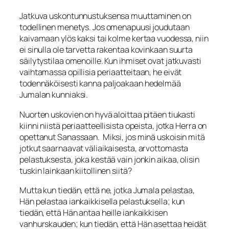
Jat­kuva uskontunnustuksensa muuttaminen on
todellinen menetys. Jos omenapuusi joudutaan
kaivamaan ylös kaksi tai kolme kertaa vuodessa, niin
ei sinulla ole tar­vetta rakentaa kovinkaan suurta
säilytystilaa omenoille. Kun ihmiset ovat jatkuvasti
vaihtamassa opillisia periaatteitaan, he eivät
todennäköisesti kanna paljoakaan he­delmää
Jumalan kunniaksi.
Nuorten uskovien on hyvä aloittaa pitäen tiukasti
kiinni niistä periaatteellisista opeista, jotka Herra on
opettanut Sanassaan. Miksi, jos minä uskoisin mitä
jotkut saarnaavat väliaikaisesta, arvottomasta
pelastuksesta, joka kes­tää vain jonkin aikaa, olisin
tuskin lainkaan kiitollinen siitä?
Mutta kun tiedän, että ne, jotka Jumala pelastaa,
Hän pelastaa iankaikkisella pelastuksella; kun
tiedän, että Hän antaa heille iankaikkisen
vanhurskauden; kun tiedän, että Hän asettaa heidät