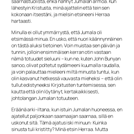
saarnastuolista, enkä nähnyt Jumalan armoa. Kun
lähestyin Kristusta, minä ajattelin että tein sen
kokonaan itsestäni, ja mielsin etsineeni Herraa
hartaasti.
Minulla ei ollut ymmärrystä, että Jumala oli
etsimässä minua. En usko, että nuori käännynnäinen
on tästä aluksi tietoinen. Voin muistaa sen päivän ja
tunnin, jolloin ensimmäisen kerran otin vastaan
nämä totuudet sieluu­ni – kun ne, kuten John Bunyan
sanoo, olivat poltetut sydämeeni kuumalla raudalla,
ja voin palauttaa mieleeni miltä minusta tuntui, kun
olin kasvanut hetkessä vauvasta mieheksi – että olin
tullut edistyneeksi Kirjoitusten tuntemisessa, sen
kautta että olin löytänyt, kertakaikkisesti,
johtolangan Jumalan totuuteen.
Eräänä arki-iltana, kun istuin Jumalan huoneessa, en
ajatellut paljonkaan saarnaajan saarnaa, sillä en
uskonut sitä. Tämä ajatus iski minuun:
Kuinka
sinusta tuli kristitty?
Minä etsin Her­raa.
Mutta