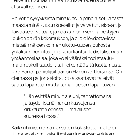
helvetin, tuo­maan yhtään todistetta, että Jumala
olisi valheellinen.
Helvetin syvyyksistä minä kutsun paholaiset, ja tästä
maasta minä kutsun koetellut ja vaivatut uskovat, ja
tai­vaaseen vetoan, ja haastan sen verellä pestyjen
joukon pitkän kokemuksen, ja ei ole löydettävissä
mistään näiden kolmen ulottuvuuden joukosta
yhtäkään henkilöä, joka voisi kantaa todistuksenaan
yhtään tosiasiaa, joka voisi vääräksi todistaa Ju­
malan uskollisuuden, tai heikentää sitä luottamusta,
joka Hänen palvelijoillaan on Hänen väitteisiinsä. On
olemassa paljon asioita, jotka saattavat tai eivät
saata tapah­tua, mutta tämän tiedän tapahtuvan:
”Hän esittää minun sieluni, tahrattomana
ja täydellisenä, hänen kasvojensa
kirkkauden edessä, jumalallisen
suuressa ilossa.”
Kaikki ihmisen aikomukset on kukistettu, mutta ei
Jumalan aikomuksia. Ihmisen lupaukset voidaan