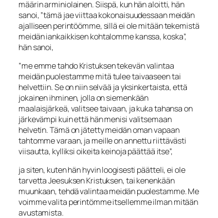
määrin arminiolainen. Siispä, kun hän aloitti, hän
sanoi, ”tämä jae viittaa kokonaisuudessaan meidän
ajalliseen perintöömme, sillä ei ole mi­tään tekemistä
meidän iankaikkisen kohtalomme kanssa, koska”,
hän sanoi,
”me emme tahdo Kristuksen tekevän valintaa
meidän puolestamme mitä tulee taivaa­seen tai
helvettiin. Se on niin selvää ja yksinkertaista, että
jokainen ihminen, jolla on siemenkään
maalaisjärkeä, valitsee taivaan, ja kuka tahansa on
järkevämpi kuin että hän menisi valitsemaan
helvetin. Tämä on jätetty meidän oman vapaan
tahtom­me varaan, ja meille on annettu riittävästi
viisautta, kylliksi oikeita keinoja päättää itse”,
ja siten, kuten hän hyvin loogisesti päätteli, ei ole
tarvetta Jeesuksen Kristuk­sen, tai kenenkään
muunkaan, tehdä valintaa meidän puolestamme. Me
voimme va­lita perintömme itsellemme ilman mitään
avustamista.