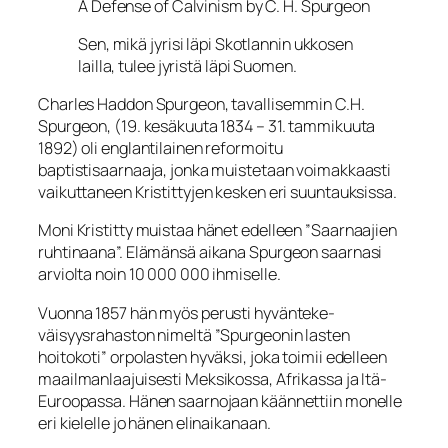
A Defense of Calvinism by C. H. Spurgeon
Sen, mikä jyrisi läpi Skotlannin ukkosen
lailla, tulee jyristä läpi Suomen.
Charles Haddon Spurgeon, tavallisemmin C.H.
Spurgeon, (19. kesäkuuta 1834 – 31. tammikuuta
1892) oli englantilainen reformoitu
baptistisaarnaaja, jonka muistetaan voimakkaasti
vaikuttaneen Kristittyjen kesken eri suuntauksissa.
Moni Kristitty muistaa hänet edelleen ”Saarnaajien
ruhtinaana”. Elämänsä aikana Spurgeon saarnasi
arviolta noin 10 000 000 ihmiselle.
Vuonna 1857 hän myös perusti hyvänteke­
väisyysrahaston nimeltä ”Spurgeonin lasten
hoitokoti” orpolasten hyväksi, joka toimii edelleen
maailmanlaajuisesti Meksikossa, Afrikassa ja Itä-
Euroopassa. Hänen saarnojaan käännettiin monelle
eri kielelle jo hänen elinaikanaan.