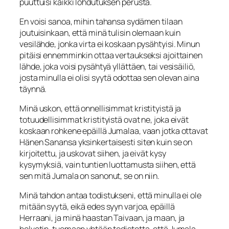
puuttuisi kaikki lohdutuksen perusta.
En voisi sanoa, mihin tahansa sydämen tilaan
joutuisinkaan, että minä tulisin olemaan kuin
vesilähde, jonka virta ei koskaan py­sähtyisi. Minun
pitäisi ennemminkin ottaa vertaukseksi ajoittainen
lähde, joka voisi pysähtyä yllättäen, tai vesisäiliö,
josta minulla ei olisi syytä odottaa sen olevan aina
täynnä.
Minä uskon, että onnellisimmat kristityistä ja
totuudellisimmat kristityistä ovat ne, joka eivät
koskaan rohkene epäillä Jumalaa, vaan jotka ottavat
Hänen Sa­nansa yksinkertaisesti siten kuin se on
kirjoitettu, ja uskovat siihen, ja eivät kysy
kysymyksiä, vain tuntien luottamusta siihen, että
sen mitä Jumala on sanonut, se on niin.
Minä tahdon antaa todistukseni, että minulla ei ole
mitään syytä, eikä edes syyn varjoa, epäillä
Herraani, ja minä haastan Taivaan, ja maan, ja