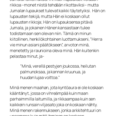
rikkoa –monet niistä tehdään rikottaviksi– mutta
Jumalan lu­paukset tulevat kaikki täytetyiksi. Hän on
lupausten tekijä, mutta Hän ei koskaan ollut
lupausten rikkoja; Hän on lupauksensa pitävä
Jumala, ja jokainen Hänen kan­sastaan tulee
todistamaan sen olevan niin. Tämä on minun
kiitollinen, henkilökoh­tainen luottamukseni, ”Herra
vie
minun asiani päätökseen”, arvoton
minä
,
menetet­ty ja raunioina oleva
minä
. Hän kuitenkin
pelastaa minut, ja-
”Minä, verellä pestyjen joukossa, heilutan
palmunoksaa, ja kannan kruunua, ja
huudan lujaa voittoa.”
Minä menen maahan, jota kyntöaura ei ole koskaan
kääntänyt, jossa on vihreämpää kuin maan
parhaimmilla laitumilla, ja rikkaampaa kuin sen
kaikkein runsain vilja­sato joka on koskaan nähty.
Minä menen rakennukseen, jonka arkkitehtuuri on
upeampaa kuin mitä ihminen on koskaan