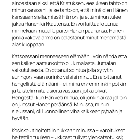
ainoastaan siksi, että Kristuksen Jeesuksen tahto on
minun kanssani, ja se tahto on, että minä olen Hänen
kanssaan siellä, missä Hän on, ja että minun tulee
jakaa Hänen kirkkautensa. En voi laittaa kruunua
minnekään muualle paitsi Hänen päähänsä, Hänen,
jonka väkevä armo on pelastanut minut menemästä
alas kuop­paan.
Katsoessani menneeseen elämääni, voin nähdä että
sen kaiken aamunkoitto oli Ju­malasta, Jumalan
vaikutuksesta. En ottanut soihtua jolla sytytin
auringon, vaan au­rinko valaisi minut. En aloittanut
hengellistä elämääni – ei, minä ennemminkin pot­kin
ja taistelin niitä asioita vastaan, jotka olivat
Hengestä: kun Hän veti minua, oli jonkin aikaa jolloin
en juossut Hänen peräänsä. Minussa, minun
sielussani, oli luonnollinen viha kaikkeen pyhään ja
hyvään.
Kosiskelut heitettiin hukkaan minus­sa – varoitukset
heitettiin tuuleen – ukkoset tulivat ylenkatsotuiksi;