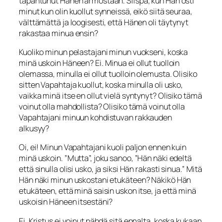
tapahtunut Hänen armostaan. Siispä, kun Hän osti
minut kun olin kuollut synneissä, eikö siitä seuraa,
välttämättä ja loogisesti, että Hänen oli täytynyt
rakastaa minua ensin?
Kuoliko minun pelastajani minun vuokseni, koska
minä uskoin Häneen? Ei. Minua ei ollut tuolloin
olemassa, minulla ei ollut tuolloin olemusta. Olisiko
sitten Vapahtaja kuollut, koska minulla oli usko,
vaikka minä itse en ollut vielä syntynyt? Olisiko tämä
voinut olla mahdollista? Olisiko tämä voinut olla
Vapahtajani minuun kohdistuvan rakkauden
alkusyy?
Oi, ei! Minun Vapahtaja­ni kuoli paljon ennen kuin
minä uskoin. ”Mutta”, joku sanoo, ”Hän näki edeltä
että sinulla olisi usko, ja siksi Hän rakasti sinua.” Mitä
Hän näki minun uskostani etukä­teen? Näkikö Hän
etukäteen, että minä saisin uskon itse, ja että minä
uskoisin Hä­neen itsestäni?
Ei, Kristus ei voinut nähdä sitä ennalta, koska kukaan