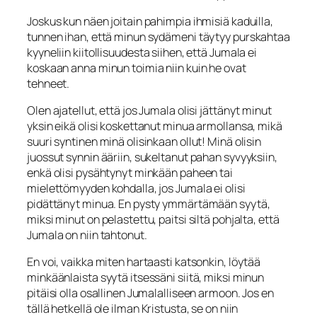
Joskus kun näen joitain pahimpia ihmisiä kaduilla,
tun­nen ihan, että minun sydämeni täytyy purskahtaa
kyyneliin kiitollisuudesta siihen, että Jumala ei
koskaan anna minun toimia niin kuin he ovat
tehneet.
Olen ajatellut, että jos Jumala olisi jättänyt minut
yksin eikä olisi koskettanut minua armollansa, mikä
suuri syntinen minä olisinkaan ollut! Minä olisin
juossut synnin ääriin, sukel­tanut pahan syvyyksiin,
enkä olisi pysähtynyt minkään paheen tai
mielettömyyden kohdalla, jos Jumala ei olisi
pidättänyt minua. En pysty ymmärtämään syytä,
miksi minut on pelastettu, paitsi siltä pohjalta, että
Jumala on niin tahtonut.
En voi, vaik­ka miten hartaasti katsonkin, löytää
minkäänlaista syytä itsessäni siitä, miksi minun
pitäisi olla osallinen Jumalalliseen armoon. Jos en
tällä hetkellä ole ilman Kristusta, se on niin