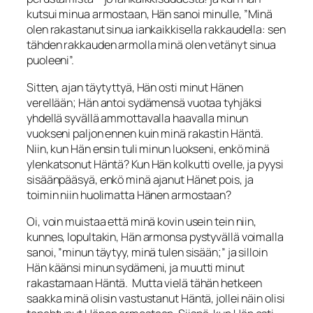
kutsui minua armostaan, Hän sanoi minulle, ”Minä
olen rakastanut sinua iankaikkisella rakkaudella: sen
tähden rakkauden armolla minä olen vetänyt sinua
puoleeni”.
Sitten, ajan täytyttyä, Hän osti minut Hänen
verellään; Hän antoi sydämensä vuotaa tyhjäksi
yhdellä syvällä ammottavalla haavalla minun
vuokseni paljon ennen kuin minä rakastin Häntä.
Niin, kun Hän ensin tuli minun luokseni, enkö minä
ylenkat­sonut Häntä? Kun Hän kolkutti ovelle, ja pyysi
sisäänpääsyä, enkö minä ajanut Hä­net pois, ja
toimin niin huolimatta Hänen armostaan?
Oi, voin muistaa että minä kovin usein tein niin,
kunnes, lopultakin, Hän armonsa pystyvällä voimalla
sanoi, ”minun täytyy, minä tulen sisään;” ja silloin
Hän käänsi minun sydämeni, ja muutti minut
rakastamaan Häntä. Mutta vielä tähän hetkeen
saakka minä olisin vastusta­nut Häntä, jollei näin olisi