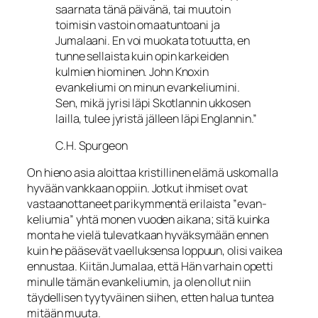
saarnata tänä päivänä, tai muutoin
toimisin vastoin omaatuntoani ja
Jumalaani. En voi muokata totuutta, en
tunne sellaista kuin opin karkeiden
kulmien hiominen. John Knoxin
evankeliumi on minun evankeliumini.
Sen, mikä jyrisi läpi Skotlannin ukkosen
lailla, tulee jyristä jälleen läpi Englannin.”
C.H. Spurgeon
On hieno asia aloittaa kristillinen elämä uskomalla
hyvään vankkaan op­piin. Jotkut ihmiset ovat
vastaanottaneet parikymmentä erilaista ”evan­
keliumia” yhtä monen vuoden aikana; sitä kuinka
monta he vielä tule­vatkaan hyväksymään ennen
kuin he pääsevät vaelluksensa loppuun, olisi vaikea
ennustaa. Kiitän Jumalaa, että Hän varhain opetti
minulle tämän evankeliumin, ja olen ollut niin
täydellisen tyytyväinen siihen, etten halua tuntea
mitään muuta.