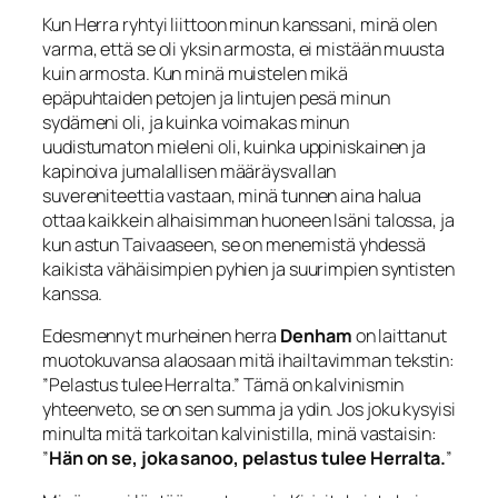
Kun Herra ryhtyi liittoon minun kanssani, minä olen
varma, että se oli yksin armosta, ei mistään muusta
kuin armosta. Kun minä muistelen mikä
epäpuhtaiden petojen ja lintujen pesä minun
sydämeni oli, ja kuinka voimakas minun
uudistumaton mieleni oli, kuinka uppiniskainen ja
kapinoi­va jumalallisen määräysvallan
suvereniteettia vastaan, minä tunnen aina halua
ottaa kaikkein alhaisimman huoneen Isäni talossa, ja
kun astun Taivaaseen, se on mene­mistä yhdessä
kaikista vähäisimpien pyhien ja suurimpien syntisten
kanssa.
Edes­mennyt murheinen herra
Denham
on laittanut
muotokuvansa alaosaan mitä ihailtavimman tekstin:
”Pelastus tulee Herralta.” Tämä on kalvinismin
yhteenveto, se on sen summa ja ydin. Jos joku kysyisi
minulta mitä tarkoitan kalvinistilla, minä vastaisin:
”
Hän on se, joka sanoo,
pelastus tulee Herralta
.
”