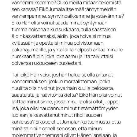
vanhemmiksemme? Oliko meillä mitään tekemistä
sen kanssa? Eikö Jumala itse määrännyt meidän
vanhempamme, synnyinpaikkamme ja ystä­vämme?
Eikö Hän olisi voinut saada minut syntymään
tummaihoisena alkuasuk­kaana, tulla saastaisen
äidin kasvattamaksi, äidin, joka hoivaisi minua
kylässään ja opettaisi minua polvistumaan
pakanajumalille, ja yhtä lailla helposti antaa minulle
hurskaan äidin, joka joka aamu ja ilta taivuttaisi
polvensa rukoukseen puolestani.
Tai, eikö Hän voisi, jos hän haluaisi, olla antanut
vanhemmakseni jonkun moraalit­toman, jonka
huulilta olisin voinut jo varhain kuulla pelokasta,
saastaista ja räävi­töntä kieltä? Eikö Hän olisi voinut
laittaa minut sinne, jossa minulla olisi ollut juop­po
isä, joka olisi haudannut minut tietämättömyyden
luolaan ja kasvattanut minut rikollisuuden
kahleissa? Eikö se ollut Jumalan kaitselmusta, että
minä sain niin on­nellisen osan, että minun
molemmat vanhempani olivat Hänen lapsiaan, ja