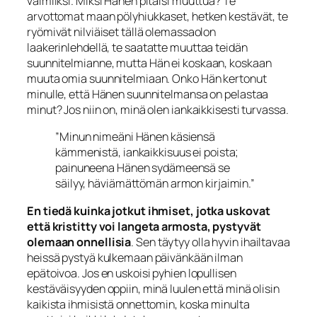
valmiiksi. Miksi Hänen pitäisi muuttua? Te
arvottomat maan pölyhiukkaset, hetken kestävät, te
ryömivät nilviäiset tällä olemassaolon
laakerinlehdellä,
te
saatatte muuttaa teidän
suunnitel­mianne, mutta
Hän
ei koskaan, koskaan
muuta omia suunnitelmiaan. Onko Hän kertonut
minulle, että Hänen suunnitelmansa on pelastaa
minut? Jos niin on, minä olen iankaikkisesti turvassa.
”Minun nimeäni Hänen käsiensä
kämmenistä, iankaikkisuus ei poista;
painuneena Hänen sydämeensä se
säilyy, häviämättömän armon kirjaimin.”
En tiedä kuinka jotkut ihmiset, jotka uskovat
että kristitty voi langeta armosta, pys­tyvät
olemaan onnellisia
. Sen täytyy olla hyvin ihailtavaa
heissä pystyä kulkemaan päivänkään ilman
epätoivoa. Jos en uskoisi pyhien lopullisen
kestäväisyyden op­piin, minä luulen että minä olisin
kaikista ihmisistä onnettomin, koska minulta