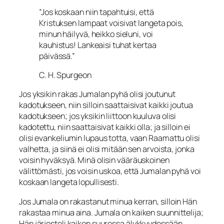
”Jos koskaan niin tapahtuisi, että
Kristuksen lampaat voisivat langeta pois,
minun häilyvä, heikko sieluni, voi
kauhistus! Lankeaisi tuhat kertaa
päivässä.”
C. H. Spurgeon
Jos yksikin rakas Jumalan pyhä olisi joutunut
kadotukseen, niin silloin saattaisivat kaikki joutua
kadotukseen; jos yksikin liittoon kuuluva olisi
kadotettu, niin saattai­sivat kaikki olla; ja silloin ei
olisi evankeliumin lupaus totta, vaan Raamattu olisi
valhetta, ja siinä ei olisi mitään sen arvoista, jonka
voisin hyväksyä. Minä olisin vääräuskoinen
välittömästi, jos voisin uskoa, että Jumalan pyhä voi
koskaan langeta lopullisesti.
Jos Jumala on rakastanut minua kerran, silloin Hän
rakastaa minua ai­na. Jumala on kaiken suunnittelija;
Hän järjesteli kaiken suuressa älykkyydessään