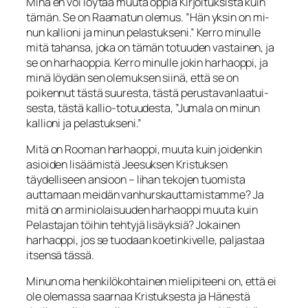
Minä en voi löytää muuta oppia Kirjoituksista kuin
tämän. Se on Raamatun olemus. ”Hän
yksin
on mi­
nun kallioni ja minun pelastukseni.” Kerro minulle
mitä tahansa, joka on tämän to­tuuden vastainen, ja
se on harhaoppia. Kerro minulle jokin harhaoppi, ja
minä löy­dän sen olemuksen siinä, että se on
poikennut tästä suuresta, tästä perustavanlaatui­
sesta, tästä kallio-totuudesta, ”Jumala on minun
kallioni ja pelastukseni.”
Mitä on Rooman harhaoppi, muuta kuin joidenkin
asioiden lisäämistä Jeesuksen Kristuksen
täydelliseen ansioon – lihan tekojen tuomista
auttamaan meidän vanhurskauttamis­tamme? Ja
mitä on arminiolaisuuden harhaoppi muuta kuin
Pelastajan töihin tehtyjä lisäyksiä? Jokainen
harhaoppi, jos se tuodaan koetinkivelle, paljastaa
itsensä tässä.
Minun oma henkilökohtainen mielipiteeni on, että ei
ole olemassa saarnaa Kristuk­sesta ja Hänestä