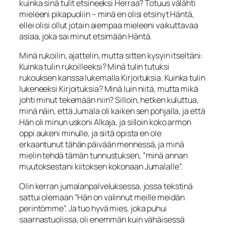
kuinka sinä tulit etsineeksi Herraa?
Totuus välähti
mieleeni pikapuoliin – minä en olisi etsinyt Häntä,
ellei olisi ollut jotain aiempaa mieleeni vaikuttavaa
asiaa, joka
sai minut etsimään
Häntä.
Minä rukoilin, ajattelin, mutta sitten kysyin itseltäni:
Kuinka tulin rukoilleeksi?
Minä tulin tutuksi
rukouksen kanssa lukemalla Kirjoituksia.
Kuinka tulin
lukeneeksi Kirjoituksia?
Minä luin niitä, mutta mikä
johti minut tekemään niin? Silloin, hetken kuluttua,
minä näin, että Jumala oli kaiken sen pohjalla, ja että
Hän oli minun uskoni Alkaja, ja silloin koko armon
oppi aukeni mi­nulle, ja siitä opista en ole
erkaantunut tähän päivään mennessä, ja minä
mielin teh­dä tämän tunnustuksen, ”minä annan
muutoksestani kiitoksen kokonaan Jumalalle”.
Olin kerran jumalanpalveluksessa, jossa tekstinä
sattui olemaan ”
Hän
on valinnut meille meidän
perintömme”. Ja tuo hyvä mies, joka puhui
saarnastuolissa, oli enemmän kuin vähäisessä