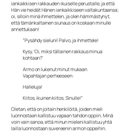
iankaikkisen rakkauden ikuiselle perustalle, ja että
Hän vie heidät Hänen iankaikki­seen valtakuntaansa;
oi, silloin minä ihmettelen, ja olen hämmästynyt,
että tämän­kaltainen siunaus on koskaan minulle
annettukaan!
”Pysähdy sieluni! Palvo, ja ihmettele!
Kysy, ’Oi, miksi tällainen rakkaus minua
kohtaan?’
Armo on lukenut minut mukaan
Vapahtajan perheeseen:
Halleluja!
Kiitos, ikuinen kiitos, Sinulle!”
Oletan, että on joitain henkilöitä, joiden mieli
luonnostaan kallistuu vapaan tahdon oppiin. Minä
voin vain sanoa, että minun mieleni kallistuu yhtä
lailla luonnostaan suvereenin armon oppeihin.