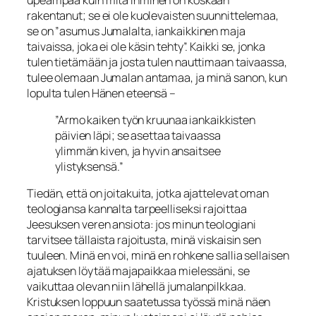
rakentanut; se ei ole kuolevaisten suunnit­telemaa,
se on ”asumus Jumalalta, iankaikkinen maja
taivaissa, joka ei ole käsin tehty”. Kaikki se, jonka
tulen tietämään ja josta tulen nauttimaan taivaassa,
tulee olemaan Jumalan antamaa, ja minä sanon, kun
lopulta tulen Hänen eteensä –
”Armo kaiken työn kruunaa iankaikkisten
päivien läpi; se asettaa taivaassa
ylimmän kiven, ja hyvin ansaitsee
ylistyksensä.”
Tiedän, että on joitakuita, jotka ajattelevat oman
teologiansa kannalta tarpeelliseksi rajoittaa
Jeesuksen veren ansiota: jos minun teologiani
tarvitsee tällaista rajoitusta, minä viskaisin sen
tuuleen. Minä en voi, minä en rohkene sallia sellaisen
ajatuksen löytää majapaikkaa mielessäni, se
vaikuttaa olevan niin lähellä jumalanpilkkaa.
Kristuksen loppuun saatetussa työssä minä näen