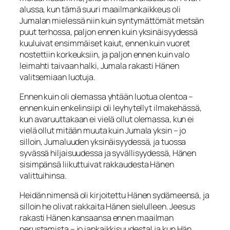
alussa, kun tämä suuri maailmankaik­keus oli
Jumalan mielessä niin kuin syntymättömät metsän
puut terhossa, paljon en­nen kuin yksinäisyydessä
kuuluivat ensimmäiset kaiut, ennen kuin vuoret
nostettiin korkeuksiin, ja paljon ennen kuin valo
leimahti taivaan halki, Jumala rakasti Hänen
valitsemiaan luotuja.
Ennen kuin oli olemassa yhtään luotua olentoa –
ennen kuin enkelinsiipi oli leyhytellyt ilmakehässä,
kun avaruuttakaan ei vielä ollut olemassa, kun ei
vielä ollut mitään muuta kuin Jumala yksin – jo
silloin, Jumaluuden yksinäi­syydessä, ja tuossa
syvässä hiljaisuudessa ja syvällisyydessä, Hänen
sisimpänsä lii­kuttuivat rakkaudesta Hänen
valittuihinsa.
Heidän nimensä oli kirjoitettu Hänen sydämeensä, ja
silloin he olivat rakkaita Hänen sielulleen. Jeesus
rakasti Hänen kansaansa ennen maailman
perustamista – jo iankaikkisuudesta! ja kun Hän