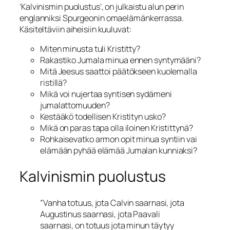
’Kalvinismin puolustus’, on julkaistu alun perin
englanniksi Spurgeonin omaelämänkerrassa.
Käsiteltäviin aiheisiin kuuluvat:
Miten minusta tuli Kristitty?
Rakastiko Jumala minua ennen syntymääni?
Mitä Jeesus saattoi päätökseen kuolemalla
ristillä?
Mikä voi nujertaa syntisen sydämeni
jumalattomuuden?
Kestääkö todellisen Kristityn usko?
Mikä on paras tapa olla iloinen Kristittynä?
Rohkaisevatko armon opit minua syntiin vai
elämään pyhää elämää Jumalan kunniaksi?
Kalvinismin puolustus
”Vanha totuus, jota Calvin saarnasi, jota
Augustinus saarnasi, jota Paavali
saarnasi, on totuus jota minun täytyy