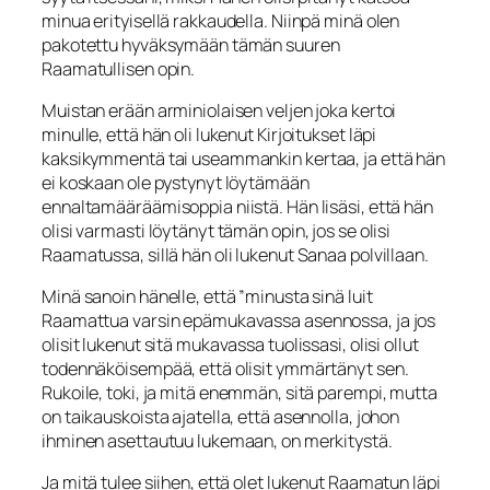
minua erityisellä rakkaudella. Niin­pä minä olen
pakotettu hyväksymään tämän suuren
Raamatullisen opin.
Muistan erään arminiolaisen veljen joka kertoi
minulle, että hän oli lukenut Kirjoi­tukset läpi
kaksikymmentä tai useammankin kertaa, ja että hän
ei koskaan ole pys­tynyt löytämään
ennaltamääräämisoppia niistä. Hän lisäsi, että hän
olisi varmasti löytänyt tämän opin, jos se olisi
Raamatussa, sillä hän oli lukenut Sanaa polvillaan.
Minä sanoin hänelle, että ”minusta sinä luit
Raamattua varsin epämukavassa asen­nossa, ja jos
olisit lukenut sitä mukavassa tuolissasi, olisi ollut
todennäköisempää, että olisit ymmärtänyt sen.
Rukoile, toki, ja mitä enemmän, sitä parempi, mutta
on taikauskoista ajatella, että asennolla, johon
ihminen asettautuu lukemaan, on merki­tystä.
Ja mitä tulee siihen, että olet lukenut Raamatun läpi