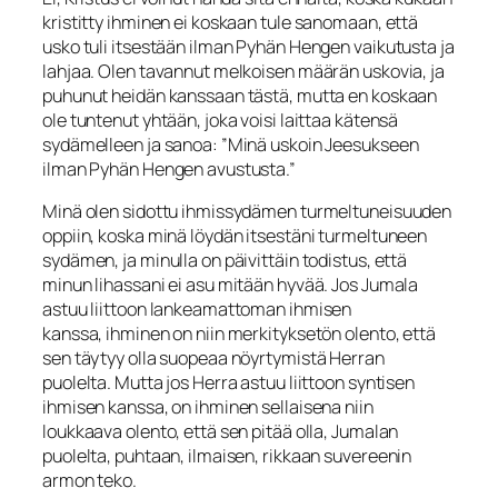
kristitty ihmi­nen ei koskaan tule sanomaan, että
usko tuli itsestään ilman Pyhän Hengen vaiku­tusta ja
lahjaa. Olen tavannut melkoisen määrän uskovia, ja
puhunut heidän kans­saan tästä, mutta en koskaan
ole tuntenut yhtään, joka voisi laittaa kätensä
sydämel­leen ja sanoa: ”Minä uskoin Jeesukseen
ilman Pyhän Hengen avustusta.”
Minä olen sidottu ihmissydämen turmeltuneisuuden
oppiin, koska minä löydän it­sestäni turmeltuneen
sydämen, ja minulla on päivittäin todistus, että
minun lihassa­ni ei asu mitään hyvää. Jos Jumala
astuu liittoon lankeamattoman ihmisen
kanssa, ihminen on niin merkityksetön olento, että
sen täytyy olla suopeaa nöyrtymistä Herran
puolelta. Mutta jos Herra astuu liittoon syntisen
ihmisen kanssa, on ihminen sellaisena niin
loukkaava olento, että sen pitää olla, Jumalan
puolelta, puhtaan, il­maisen, rikkaan suvereenin
armon teko.