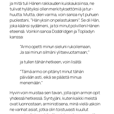
ja mitä tuli Hä­nen rakkauden kuiskauksiinsa, ne
tulivat hylätyiksi ollen merkityksettömiä ja tur­
huutta. Mutta, olen varma, voin sanoa nyt puhuen
puolestani, ”Hän yksin on pelas­tukseni”. Se oli Hän,
joka käänsi sydämeni, ja toi minut polvilleni Hänen
eteensä. Voinkin sanoa Doddridgen ja Topladyn
kanssa:
”Armo opetti minun sieluni rukoilemaan,
Ja sai minun silmäni ylitsevuotamaan;”
ja tullen tähän hetkeen, voin lisätä:
”Tämä armo on pitänyt minut tähän
päivään asti, eikä se päästä minua
menemään.”
Hyvin voin muistaa sen tavan, jolla opin armon opit
yhdessä hetkessä. Syntyjäni, kuten kaikki meistä
ovat luonnostaan, arministisena, minä vielä uskoin
ne vanhat asiat, jotka olin toistuvasti kuullut