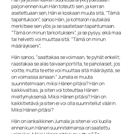
paljon ennen kuin Hän toteutti sen, ja kerran
asetettuaan sen, Hän ei koskaan muuta sitä, ”Tämä
tapahtukoon”, sanoo Hän, ja kohtalon rautakäsi
merkitsee sen ylös ja se saatetaan tapahtumaan.
”Tämä on minun tarkoitukseni”, ja se pysyy, eikä maa
tai helvetti voi muuttaa sitä. ”Tämä on minun
määräykseni”,
Hän sanoo, ”saattakaa se voimaan, te pyhät enkelit;
raastakaa se alas taivaan portilta, te paholaiset, jos
voitte, mutta te ette voi muuttaa sitä määräystä, se
on voimassa ainiaan.” Jumala ei muuta
suunnitelmiaan, miksi Hänen pitäisi? Hän on
kaikkivaltias, ja siten voi toteuttaa Hänen
mieltymyksensä. Miksi Hänen pitäisi? Hän on
kaikkitietävä ja siten ei voi olla suunnitellut väärin.
Miksi Hänen pitäisi?
Hän on iankaikkinen Jumala ja siten ei voi kuolla
ennen kuin Hänen suunnitelmansa on saatettu