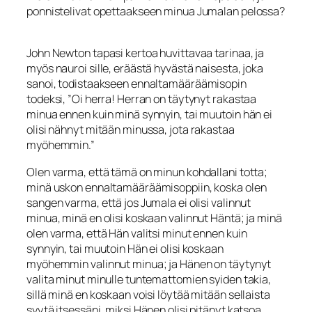
ponnis­telivat opettaakseen minua Jumalan pelossa?
John Newton tapasi kertoa huvittavaa tarinaa, ja
myös nauroi sille, eräästä hyvästä naisesta, joka
sanoi, todistaakseen ennaltamääräämisopin
todeksi, ”Oi herra! Her­ran on täytynyt rakastaa
minua ennen kuin minä synnyin, tai muutoin hän ei
olisi nähnyt mitään minussa, jota rakastaa
myöhemmin.”
Olen varma, että tämä on mi­nun kohdallani totta;
minä uskon ennaltamääräämisoppiin, koska olen
sangen var­ma, että jos Jumala ei olisi valinnut
minua, minä en olisi koskaan valinnut Häntä; ja minä
olen varma, että Hän valitsi minut ennen kuin
synnyin, tai muutoin Hän ei oli­si koskaan
myöhemmin valinnut minua; ja Hänen on täytynyt
valita minut minulle tuntemattomien syiden takia,
sillä minä en koskaan voisi löytää mitään sellaista
syytä itsessäni, miksi Hänen olisi pitänyt katsoa