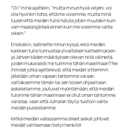
”Oi!” minä ajattelin, ”mutta minun hyvä veljeni, voi
olla hyvinkin totta, että me
voisimme
, mutta minä
luulen että meidän tulisi haluta jotain muutakin kuin
vain maalaisjärkeä ennen kuin me
voisimme
valita
oikein.”
Ensiksikin, sallinette minun kysyä, eikö meidän
kaikkien tulisi tunnustaa ylivaltai­sen kaitselmuksen
ja Jahven käden määräyksen olevan niitä välineitä,
joiden mu­kaisesti me tulimme tähän maailmaan? Ne
ihmiset jotka ajattelevat, että meidät sit­temmin
jätetään oman vapaan tahtomme varaan
valitaksemme tämän tai sen toisen ohjaamaan
askeleitamme, joutuvat myöntämään, että meidän
tulomme tähän maail­maan ei ollut oman tahtomme
varassa, vaan että Jumalan täytyi tuolloin valita
mei­dän puolestamme.
Mitkä meidän vallassamme olleet seikat johtivat
meidät valitse­maan tietyt henkilöt